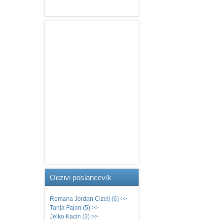
Odzivi
poslancev/k
Romana Jordan Cizelj (6) >>
Tanja Fajon (5) >>
Jelko Kacin (3) >>