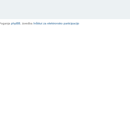
Poganja
phpBB
, izvedba
Inštitut za elektronsko participacijo