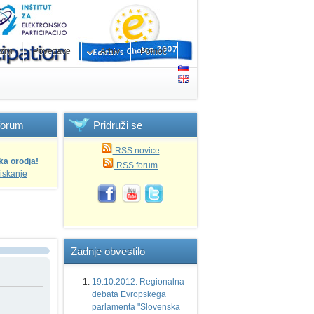
zivi
Povezave
Arhiv
Pomoč
forum
Pridruži
se
RSS novice
ka orodja!
RSS forum
iskanje
Zadnje
obvestilo
19.10.2012: Regionalna
debata Evropskega
parlamenta "Slovenska