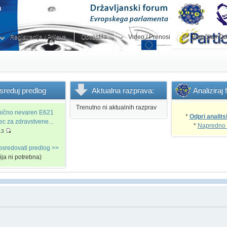
Registracija / Prijava
Obvestila
Video / Prenosi
Poročila / Od
sreduj
predlog
Aktualna
razprava:
Analiziraj
Trenutno ni aktualnih razprav
snično nevaren E621
*
Odpri analits
vec za zdravstvene...
*
Napredno 
13
osredovati predlog >>
cija ni potrebna)