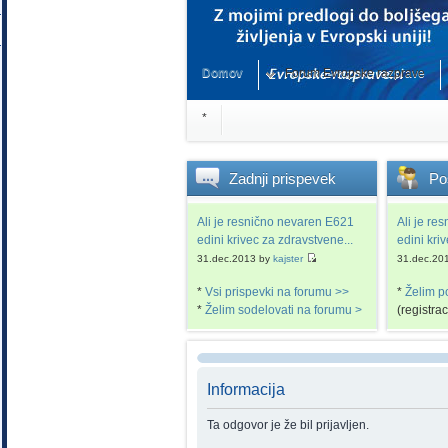
Domov
Forum Evropske razprave
*
Zadnji
prispevek
Po
Ali je resnično nevaren E621
Ali je re
edini krivec za zdravstvene...
edini kri
31.dec.2013 by
kajster
31.dec.20
*
Vsi prispevki na forumu >>
*
Želim p
*
Želim sodelovati na forumu >
(registra
Informacija
Ta odgovor je že bil prijavljen.