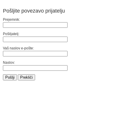
Pošljite povezavo prijatelju
Prejemnik:
Pošiljatelj:
Vaš naslov e-pošte:
Naslov:
Pošlji
Prekliči